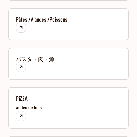
Pâtes /Viandes /Poissons
パスタ・肉・魚
PiZZA
au feu de bois